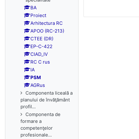
BA
Proiect
Arhitectura RC
APOO (RC-213)
CTEE (DR)
EP-C-422
CIAD_IV
RC C rus
IA
PSM
AGRus
Componenta liceală a
planului de învăţământ
profil...
Componenta de
formare a
competenţelor
profesionale...