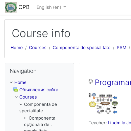
Skip to main content
CPB
English ‎(en)‎
Course info
Home
Courses
Componenta de specialitate
PSM
Skip Navigation
Navigation
Programar
Home
Объявления сайта
Courses
Componenta de
specialitate
Componenta
Teacher:
Liudmila J
opţională de :
specialitate