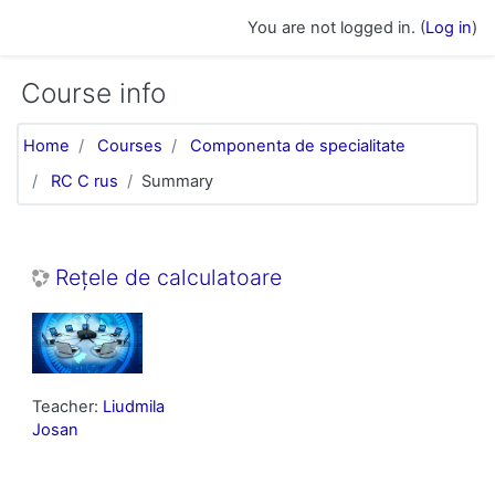
Skip to main content
You are not logged in. (
Log in
)
Course info
Home
Courses
Componenta de specialitate
RC C rus
Summary
Rețele de calculatoare
Teacher:
Liudmila
Josan