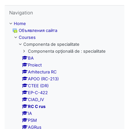
Skip Navigation
Navigation
Home
Объявления сайта
Courses
Componenta de specialitate
Componenta opţională de : specialitate
BA
Proiect
Arhitectura RC
APOO (RC-213)
CTEE (DR)
EP-C-422
CIAD_IV
RC C rus
IA
PSM
AGRus